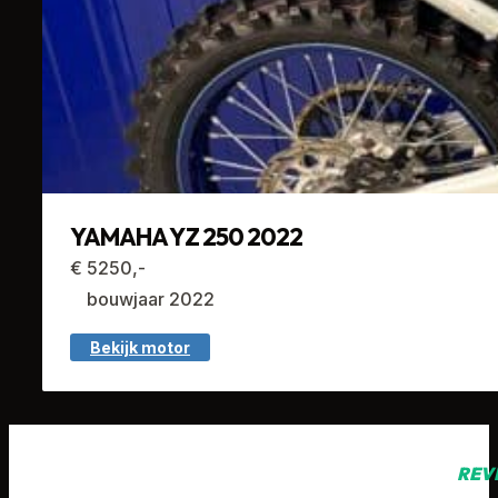
YAMAHA YZ 250 2022
€ 5250,-
bouwjaar 2022
Bekijk motor
REV