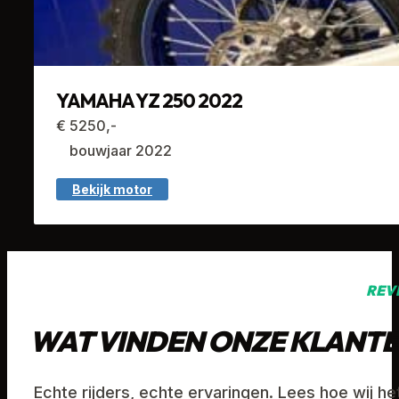
YAMAHA YZ 250 2022
€ 5250,-
bouwjaar 2022
Bekijk motor
REV
WAT VINDEN ONZE KLANTE
Echte rijders, echte ervaringen. Lees hoe wij h